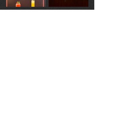
GEZELLIG KOMEN
ETEN
BIJ PITA MILLENIUM?
Reserveren is niet nodig, maar wordt
wel aangeraden (zeker in het
weekend). Afhalen is ook mogelijk.
Feestje tot 40 gasten? Bel ons om