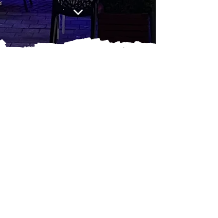
FOTOGALERIJ
De sfeer opsnuiven van ons
restaurant voordat u bij ons
langskomt? Kijk gerust al eens
bij ons binnen in onze fotogalerij
voor een voorproefje van onze
sfeer!
MEER INFO